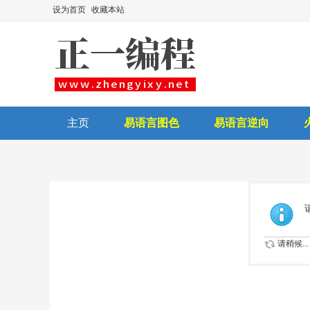
设为首页
收藏本站
主页
易语言图色
易语言逆向
后台讲师
请稍候...