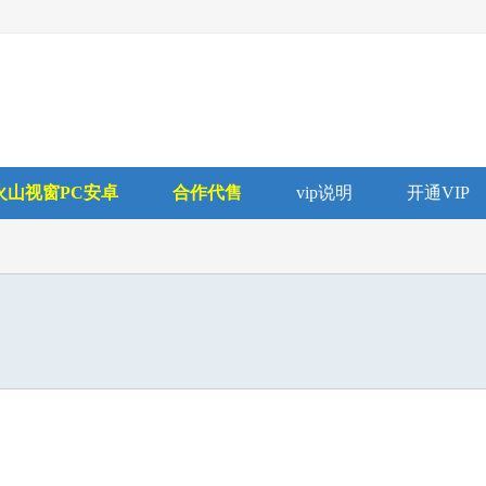
火山视窗PC安卓
合作代售
vip说明
开通VIP