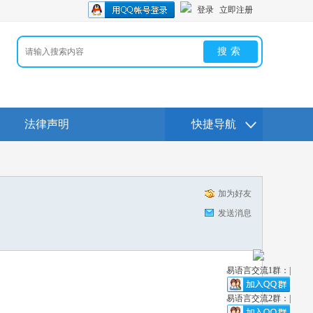
登录
立即注册
搜索
法律声明
快捷导航
加为好友
发送消息
易语言交流1群：|
易语言交流2群：|