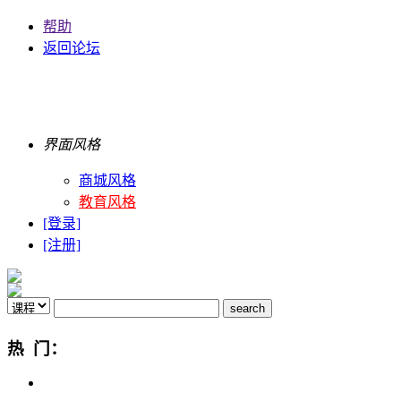
帮助
返回论坛
界面风格
商城风格
教育风格
[登录]
[注册]
热 门：