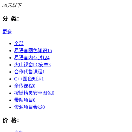
50元以下
分 类：
更多
全部
易语言图色知识
15
易语言内存封包
4
火山视窗PC安卓
3
合作代售课程
1
C++图色知识
1
亲传课程
0
按键精灵安卓图色
0
带队项目
0
资源项目会员
0
价 格：