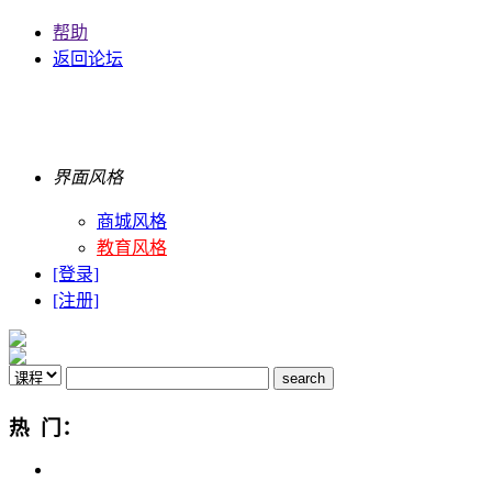
帮助
返回论坛
界面风格
商城风格
教育风格
[登录]
[注册]
热 门：