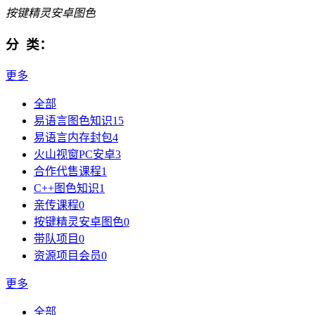
按键精灵安卓图色
分 类：
更多
全部
易语言图色知识
15
易语言内存封包
4
火山视窗PC安卓
3
合作代售课程
1
C++图色知识
1
亲传课程
0
按键精灵安卓图色
0
带队项目
0
资源项目会员
0
更多
全部