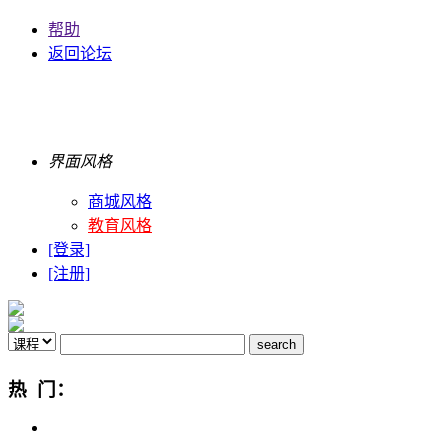
帮助
返回论坛
界面风格
商城风格
教育风格
[登录]
[注册]
热 门：