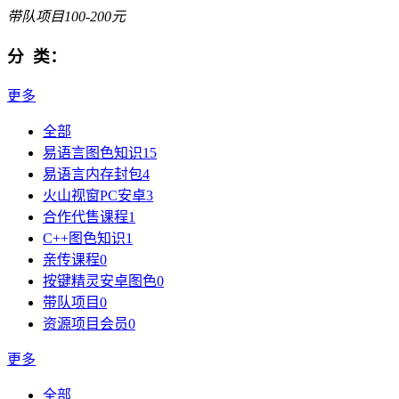
带队项目
100-200元
分 类：
更多
全部
易语言图色知识
15
易语言内存封包
4
火山视窗PC安卓
3
合作代售课程
1
C++图色知识
1
亲传课程
0
按键精灵安卓图色
0
带队项目
0
资源项目会员
0
更多
全部